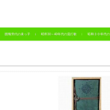
団塊世代の末っ子
昭和30～40年代の流行歌
昭和３０年代の