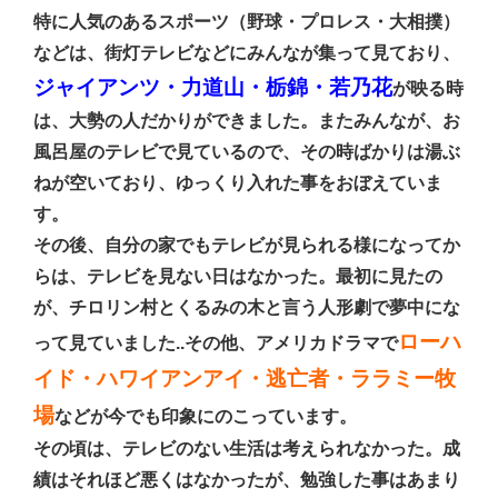
特に人気のあるスポーツ（野球・プロレス・大相撲）
などは、街灯テレビなどにみんなが集って見ており、
ジャイアンツ・力道山・栃錦・若乃花
が映る時
は、大勢の人だかりができました。またみんなが、お
風呂屋のテレビで見ているので、その時ばかりは湯ぶ
ねが空いており、ゆっくり入れた事をおぼえていま
す。
その後、自分の家でもテレビが見られる様になってか
らは、テレビを見ない日はなかった。最初に見たの
が、チロリン村とくるみの木と言う人形劇で夢中にな
ローハ
って見ていました..その他、アメリカドラマで
イド・ハワイアンアイ・逃亡者・ララミー牧
場
などが今でも印象にのこっています。
その頃は、テレビのない生活は考えられなかった。成
績はそれほど悪くはなかったが、勉強した事はあまり