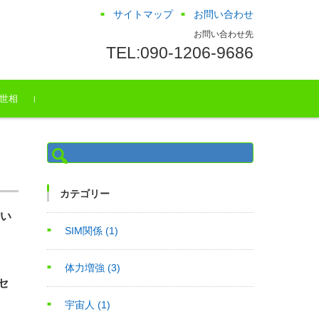
サイトマップ
お問い合わせ
お問い合わせ先
TEL:090-1206-9686
世相
検
索:
カテゴリー
てい
SIM関係
(1)
体力増強
(3)
セ
宇宙人
(1)