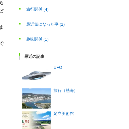
ら
旅行関係
(4)
ビ
最近気になった事
(1)
ま
趣味関係
(1)
で
最近の記事
UFO
旅行（熱海）
足立美術館