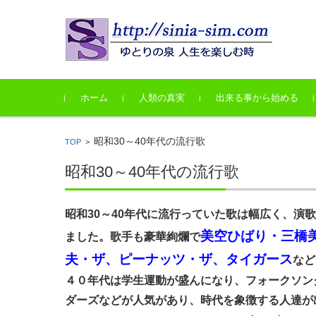
コンテンツに移動
ホーム
人類の真実
出来る事から始める
昭和30～40年代の流行歌
TOP
>
昭和30～40年代の流行歌
昭和30～40年代に流行っていた歌は幅広く、演
美空ひばり・三橋
ました。歌手も豪華絢爛で
夫・ザ、ピーナッツ・ザ、タイガース
など
４０年代は学生運動が盛んになり、フォークソン
ダーズなどが人気があり、時代を象徴する人達が