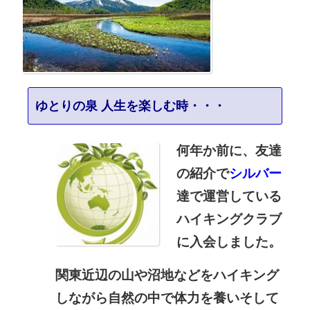
ゆとりの泉 人生を楽しむ時・・・
何年か前に、友達
の紹介で
シルバー
達で運営している
ハイキングクラブ
に
入会しました。
関東近辺の山や沼地などをハイキング
しながら自然の中で
体力
を養いそして