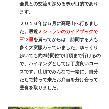
会員との
交流
を
深める事が目的であり
ます。
２０１６年は５月に高尾山へ
行きまし
た。最近
ミシュランのガイドブックで
三ツ星
を貰ってからは、訪問する人も
多く大変賑わっていました。ゆっくり
歩いても約2時間位で山頂ま
で行けるの
で、ハイキングとしては丁度
良いコー
スです。山頂でみんなで一緒に、自分
たちで
持って来たお弁当を分け合って
昼食を取りました。